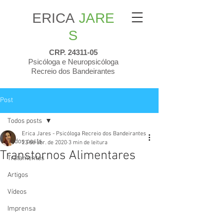
ERICA
JARE
S
CRP.
24311-05
Psicóloga e Neuropsicóloga
Recreio dos Bandeirantes
Post
Todos posts
Erica Jares - Psicóloga Recreio dos Bandeirantes
Todos posts
23 de abr. de 2020
3 min de leitura
Transtornos Alimentares
Tratamentos
Artigos
Vídeos
Imprensa