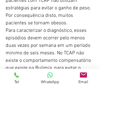
pacientes com TCAP não utilizam 
estratégias para evitar o ganho de peso. 
Por consequência disto, muitos 
pacientes se tornam obesos.
Para caracterizar o diagnóstico, esses 
episódios devem ocorrer pelo menos 
duas vezes por semana em um período 
mínimo de seis meses. No TCAP não 
existe o comportamento compensatório 
que existe na Bulimia, para evitar o 
ganho de peso.
Tel
WhatsApp
Email
Muitos pacientes que sofrem de 
compulsão alimentar, tem sintomas de 
depressão e/ou ansiedade.
O sofrimento psicológico de vergonha 
por conta de seu comportamento e de 
sua autoimagem também está presente.
Por Erica Jares - Psicóloga Recreio dos 