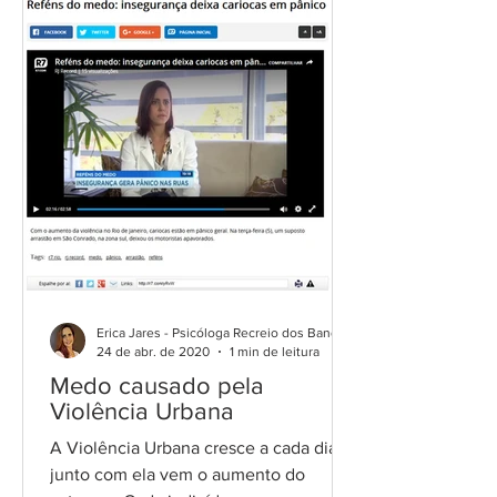
Erica Jares - Psicóloga Recreio dos Bandeirantes
24 de abr. de 2020
1 min de leitura
Medo causado pela
Violência Urbana
A Violência Urbana cresce a cada dia e
junto com ela vem o aumento do