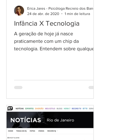
Erica Jares - Psicóloga Recreio dos Bandeirantes
24 de abr. de 2020
1 min de leitura
Infância X Tecnologia
A geração de hoje já nasce
praticamente com um chip da
tecnologia. Entendem sobre qualquer
coisa ligada ao mundo virtual, sem
nunca terem...