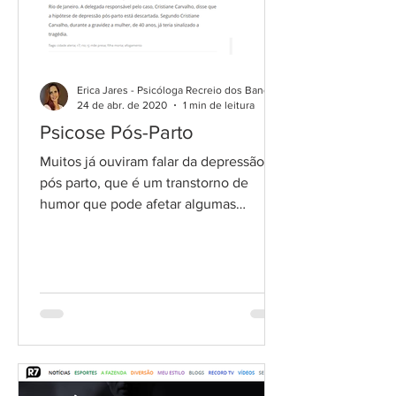
Erica Jares - Psicóloga Recreio dos Bandeirantes
24 de abr. de 2020
1 min de leitura
Psicose Pós-Parto
Muitos já ouviram falar da depressão
pós parto, que é um transtorno de
humor que pode afetar algumas
mulheres após o parto. Mas existe...