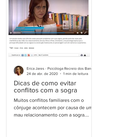
Erica Jares - Psicóloga Recreio dos Bandeirantes
24 de abr. de 2020
1 min de leitura
Dicas de como evitar
conflitos com a sogra
Muitos conflitos familiares com o
cônjuge acontecem por causa de um
mau relacionamento com a sogra.
Principalmente na relação sogra x...