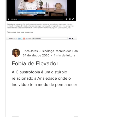
Erica Jares - Psicóloga Recreio dos Bandeirantes
24 de abr. de 2020
1 min de leitura
Fobia de Elevador
A Claustrofobia é um distúrbio
relacionado a Ansiedade onde o
indivíduo tem medo de permanecer em
ambientes fechados e apertados, como
o...