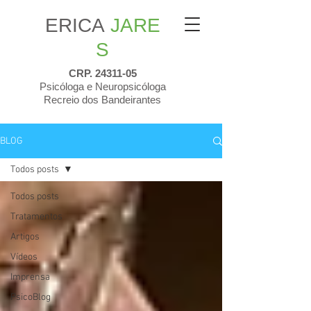
ERICA
JARE
S
CRP.
24311-05
Psicóloga e Neuropsicóloga
Recreio dos Bandeirantes
BLOG
Todos posts
Todos posts
Tratamentos
Artigos
Vídeos
Imprensa
PsicoBlog